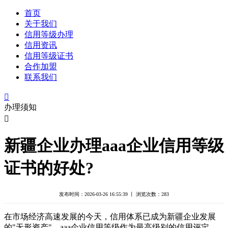
首页
关于我们
信用等级办理
信用资讯
信用等级证书
合作加盟
联系我们

办理须知

新疆企业办理aaa企业信用等级
证书的好处?
发布时间：2026-03-26 16:55:39 丨 浏览次数：
283
在市场经济高速发展的今天，信用体系已成为新疆企业发展
的"无形资产"。aaa企业信用等级作为最高级别的信用评定，