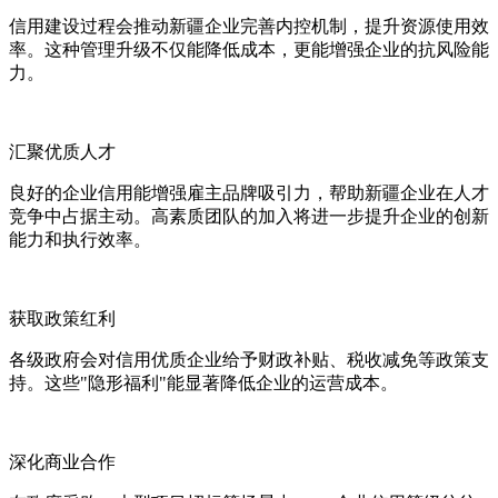
信用建设过程会推动新疆企业完善内控机制，提升资源使用效
率。这种管理升级不仅能降低成本，更能增强企业的抗风险能
力。
汇聚优质人才
良好的企业信用能增强雇主品牌吸引力，帮助新疆企业在人才
竞争中占据主动。高素质团队的加入将进一步提升企业的创新
能力和执行效率。
获取政策红利
各级政府会对信用优质企业给予财政补贴、税收减免等政策支
持。这些"隐形福利"能显著降低企业的运营成本。
深化商业合作