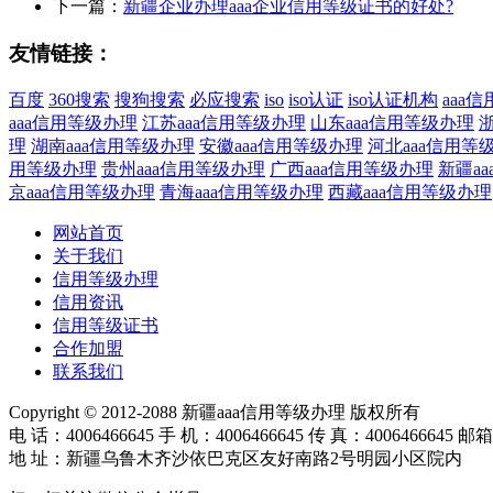
下一篇：
新疆企业办理aaa企业信用等级证书的好处?
友情链接：
百度
360搜索
搜狗搜索
必应搜索
iso
iso认证
iso认证机构
aaa
aaa信用等级办理
江苏aaa信用等级办理
山东aaa信用等级办理
理
湖南aaa信用等级办理
安徽aaa信用等级办理
河北aaa信用等
用等级办理
贵州aaa信用等级办理
广西aaa信用等级办理
新疆a
京aaa信用等级办理
青海aaa信用等级办理
西藏aaa信用等级办理
网站首页
关于我们
信用等级办理
信用资讯
信用等级证书
合作加盟
联系我们
Copyright © 2012-2088 新疆aaa信用等级办理 版权所有
电 话：4006466645 手 机：4006466645 传 真：4006466645 邮箱
地 址：新疆乌鲁木齐沙依巴克区友好南路2号明园小区院内