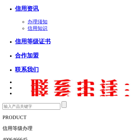
信用资讯
办理须知
信用知识
信用等级证书
合作加盟
联系我们
PRODUCT
信用等级办理
4006466645