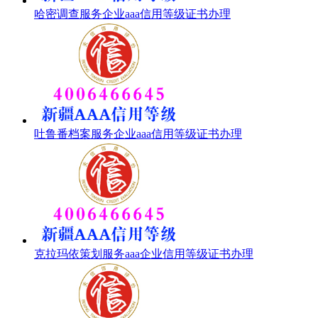
哈密调查服务企业aaa信用等级证书办理
吐鲁番档案服务企业aaa信用等级证书办理
克拉玛依策划服务aaa企业信用等级证书办理