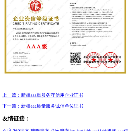
上一篇：新疆aaa重服务守信用企业证书
下一篇：新疆aaa质量服务诚信单位证书
友情链接：
百度
360搜索
搜狗搜索
必应搜索
iso
iso认证
iso认证机构
aaa信