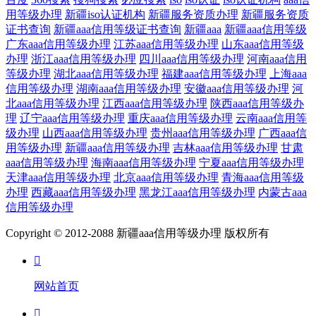
用等级办理
新疆iso认证机构
新疆服务资质办理
新疆服务资质
证书查询
新疆aaa信用等级证书查询
新疆aaa
新疆aaa信用等级
广东aaa信用等级办理
江苏aaa信用等级办理
山东aaa信用等级
办理
浙江aaa信用等级办理
四川aaa信用等级办理
河南aaa信用
等级办理
湖北aaa信用等级办理
福建aaa信用等级办理
上海aaa
信用等级办理
湖南aaa信用等级办理
安徽aaa信用等级办理
河
北aaa信用等级办理
江西aaa信用等级办理
陕西aaa信用等级办
理
辽宁aaa信用等级办理
重庆aaa信用等级办理
云南aaa信用等
级办理
山西aaa信用等级办理
贵州aaa信用等级办理
广西aaa信
用等级办理
新疆aaa信用等级办理
吉林aaa信用等级办理
甘肃
aaa信用等级办理
海南aaa信用等级办理
宁夏aaa信用等级办理
天津aaa信用等级办理
北京aaa信用等级办理
青海aaa信用等级
办理
西藏aaa信用等级办理
黑龙江aaa信用等级办理
内蒙古aaa
信用等级办理
Copyright © 2012-2088 新疆aaa信用等级办理 版权所有

网站首页
