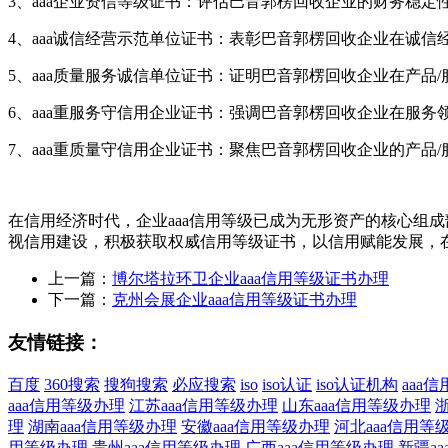
3、aaa企业资信等级证书：评估巴音郭楞回收企业的财务稳
4、aaa诚信经营示范单位证书：表彰巴音郭楞回收企业在诚
5、aaa质量服务诚信单位证书：证明巴音郭楞回收企业在产
6、aaa重服务守信用企业证书：强调巴音郭楞回收企业在服
7、aaa重质量守信用企业证书：聚焦巴音郭楞回收企业的产
在信用经济时代，企业aaa信用等级已成为无形资产的核心组成
视信用建设，积极获取权威信用等级证书，以信用赋能发展，
上一篇：
博尔塔拉环卫企业aaa信用等级证书办理
下一篇：
克州会展企业aaa信用等级证书办理
友情链接：
百度
360搜索
搜狗搜索
必应搜索
iso
iso认证
iso认证机构
aaa
aaa信用等级办理
江苏aaa信用等级办理
山东aaa信用等级办理
理
湖南aaa信用等级办理
安徽aaa信用等级办理
河北aaa信用等
用等级办理
贵州aaa信用等级办理
广西aaa信用等级办理
新疆a