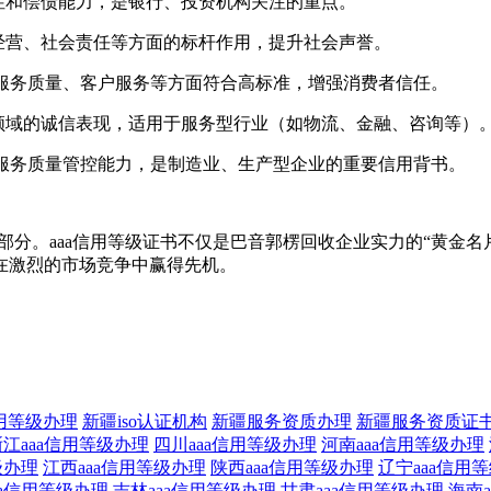
定性和偿债能力，是银行、投资机构关注的重点。
信经营、社会责任等方面的标杆作用，提升社会声誉。
品/服务质量、客户服务等方面符合高标准，增强消费者信任。
务领域的诚信表现，适用于服务型行业（如物流、金融、咨询等）
品/服务质量管控能力，是制造业、生产型企业的重要信用背书。
部分。aaa信用等级证书不仅是巴音郭楞回收企业实力的“黄金
在激烈的市场竞争中赢得先机。
信用等级办理
新疆iso认证机构
新疆服务资质办理
新疆服务资质证
浙江aaa信用等级办理
四川aaa信用等级办理
河南aaa信用等级办理
级办理
江西aaa信用等级办理
陕西aaa信用等级办理
辽宁aaa信用
aa信用等级办理
吉林aaa信用等级办理
甘肃aaa信用等级办理
海南