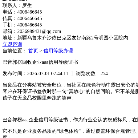
联系人：罗生
电话：4006466645
传真：4006466645
手机：4006466645
邮箱：2036989431@qq.com
地址：新疆乌鲁木齐沙依巴克区友好南路2号明园小区院内
立即咨询
当前位置：
首页
>
信用等级办理
巴音郭楞回收企业aaa信用等级证书
发布时间：2026-07-01 07:44:11 丨 浏览次数：
254
当废品在分类站被安全归位，当社区在绿色行动中露出安心的笑
客户在环保证书签收时那一句“真放心”的自然回响。它不单
孩子在无废品校园里奔跑的笑声。
巴音郭楞aaa企业信用等级证书，作为行业公认的权威标尺，
它不只是企业服务品质的“绿色体检”，通过覆盖环保合规管
度；