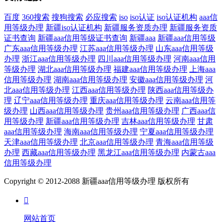
百度
360搜索
搜狗搜索
必应搜索
iso
iso认证
iso认证机构
aaa信
用等级办理
新疆iso认证机构
新疆服务资质办理
新疆服务资质
证书查询
新疆aaa信用等级证书查询
新疆aaa
新疆aaa信用等级
广东aaa信用等级办理
江苏aaa信用等级办理
山东aaa信用等级
办理
浙江aaa信用等级办理
四川aaa信用等级办理
河南aaa信用
等级办理
湖北aaa信用等级办理
福建aaa信用等级办理
上海aaa
信用等级办理
湖南aaa信用等级办理
安徽aaa信用等级办理
河
北aaa信用等级办理
江西aaa信用等级办理
陕西aaa信用等级办
理
辽宁aaa信用等级办理
重庆aaa信用等级办理
云南aaa信用等
级办理
山西aaa信用等级办理
贵州aaa信用等级办理
广西aaa信
用等级办理
新疆aaa信用等级办理
吉林aaa信用等级办理
甘肃
aaa信用等级办理
海南aaa信用等级办理
宁夏aaa信用等级办理
天津aaa信用等级办理
北京aaa信用等级办理
青海aaa信用等级
办理
西藏aaa信用等级办理
黑龙江aaa信用等级办理
内蒙古aaa
信用等级办理
Copyright © 2012-2088 新疆aaa信用等级办理 版权所有

网站首页