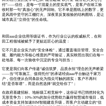
付”——信任，是每一寸混凝土的坚实底气，是客户在竣工验
收时那一句“真放心”的无声回响。它不单是图纸上的数字，更
是风雨中坚守的工棚灯火、深夜里反复核验的结构图纸，是让
城市真正“立得住”的生命线。
和田aaa企业信用等级证书，作为行业公认的权威标尺，在和
田工程领域被赋予了更贴近匠心的温度：
它不只是企业实力的“安全体检”，通过覆盖项目管理、安全合
规、履约能力等核心维度的严苛验证，真实映照出我们在每一
处地基、每一次验收中沉淀的专业与担当；
它更是我们向客户传递“诚信筑梦、品质永恒”理念的无声桥梁
——当“可靠施工、值得托付”的承诺经由aaa平台触达千家万
户，信任便从合同条款化为指尖可触的踏实：客户不再纠
结“是否靠谱”，而是自然选择“就交给你了”；
在政府基建招标、地标级工程竞标中，这份证书已悄然转化为
无形竞争力：10%-30%的加分优势助力赢得智慧城市项目，低
成本资金支持加速BIM智能建造升级，而客户主动建立的“信